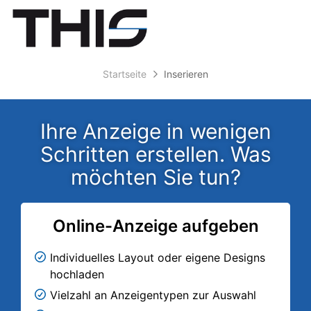
Accessibility
Modus
Anzeige
zur
Benut
aktivieren
Me
schalten
Suche
zur
Navigation
öff
von
Startseite
Inserieren
zum
mobilem
Inhalt
Endgerät
Ihre Anzeige in wenigen
aus
Schritten erstellen. Was
möchten Sie tun?
Online-Anzeige aufgeben
Individuelles Layout oder eigene Designs
hochladen
Vielzahl an Anzeigentypen zur Auswahl