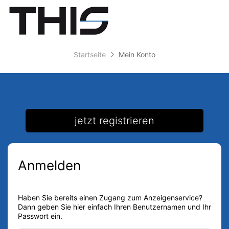
Accessibility
Modus
Anzeige
zur
Benut
aktivieren
Me
schalten
Suche
zur
Navigation
öff
von
Startseite
Mein Konto
zum
mobilem
Inhalt
Endgerät
aus
jetzt registrieren
Anmelden
Haben Sie bereits einen Zugang zum Anzeigenservice?
Dann geben Sie hier einfach Ihren Benutzernamen und Ihr
Passwort ein.