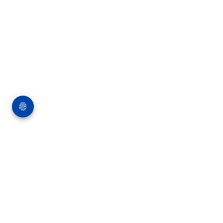
Über die Bauverlag BV GmbH
18 Zeitschriften, zahlreiche Sonderpublikationen
und Online-Angebote werden von rund 135
Mitarbeitern am Hauptsitz in Gütersloh sowie in