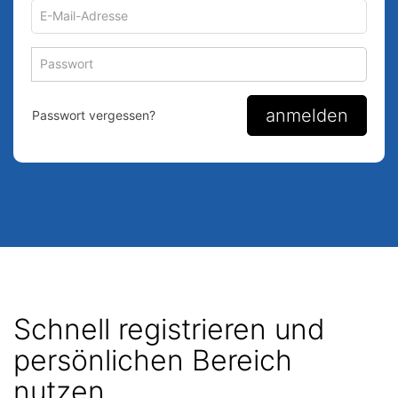
E-
Mail-
Adresse
Passwort
Passwort
zum
zum
Anmelden
Anmelden
anmelden
Passwort vergessen?
Schnell registrieren und
persönlichen Bereich
nutzen