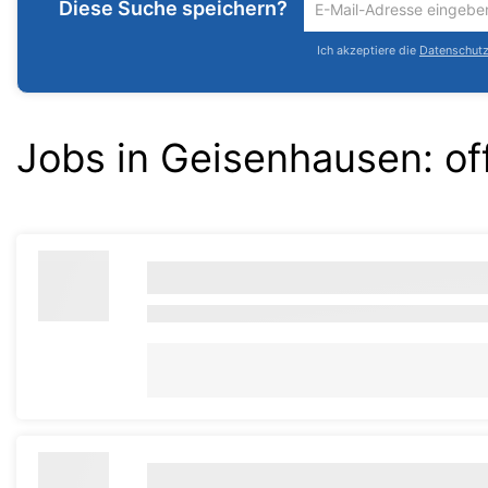
Diese Suche speichern?
Um
die
Ich akzeptiere die
Datenschutzr
aktuelle
Suche
zu
speichern
Jobs in Geisenhausen:
of
gib
deine
Emailadresse
ein